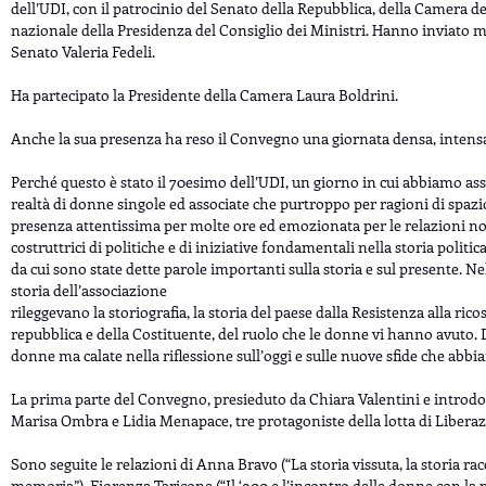
dell’UDI, con il patrocinio del Senato della Repubblica, della Camera de
nazionale della Presidenza del Consiglio dei Ministri. Hanno inviato me
Senato Valeria Fedeli.
Ha partecipato la Presidente della Camera Laura Boldrini.
Anche la sua presenza ha reso il Convegno una giornata densa, inte
Perché questo è stato il 70esimo dell’UDI, un giorno in cui abbiamo ass
realtà di donne singole ed associate che purtroppo per ragioni di spaz
presenza attentissima per molte ore ed emozionata per le relazioni non 
costruttrici di politiche e di iniziative fondamentali nella storia politi
da cui sono state dette parole importanti sulla storia e sul presente. Nell
storia dell’associazione
rileggevano la storiografia, la storia del paese dalla Resistenza alla rico
repubblica e della Costituente, del ruolo che le donne vi hanno avuto. Di
donne ma calate nella riflessione sull’oggi e sulle nuove sfide che abbi
La prima parte del Convegno, presieduto da Chiara Valentini e introdot
Marisa Ombra e Lidia Menapace, tre protagoniste della lotta di Liberazi
Sono seguite le relazioni di Anna Bravo (“La storia vissuta, la storia rac
memoria”), Fiorenza Taricone (“Il ‘900 e l’incontro delle donne con la p