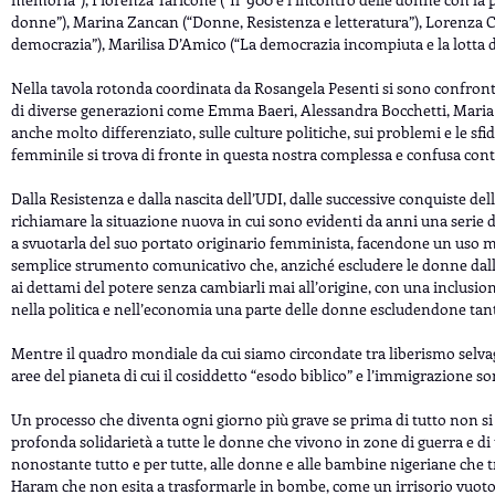
donne”), Marina Zancan (“Donne, Resistenza e letteratura”), Lorenza Ca
democrazia”), Marilisa D’Amico (“La democrazia incompiuta e la lotta d
Nella tavola rotonda coordinata da Rosangela Pesenti si sono confront
di diverse generazioni come Emma Baeri, Alessandra Bocchetti, Maria L
anche molto differenziato, sulle culture politiche, sui problemi e le sfi
femminile si trova di fronte in questa nostra complessa e confusa co
Dalla Resistenza e dalla nascita dell’UDI, dalle successive conquiste del
richiamare la situazione nuova in cui sono evidenti da anni una serie d
a svuotarla del suo portato originario femminista, facendone un uso m
semplice strumento comunicativo che, anziché escludere le donne dalla
ai dettami del potere senza cambiarli mai all’origine, con una inclusio
nella politica e nell’economia una parte delle donne escludendone tant
Mentre il quadro mondiale da cui siamo circondate tra liberismo selvag
aree del pianeta di cui il cosiddetto “esodo biblico” e l’immigrazion
Un processo che diventa ogni giorno più grave se prima di tutto non si
profonda solidarietà a tutte le donne che vivono in zone di guerra e di
nonostante tutto e per tutte, alle donne e alle bambine nigeriane che 
Haram che non esita a trasformarle in bombe, come un irrisorio vuoto a